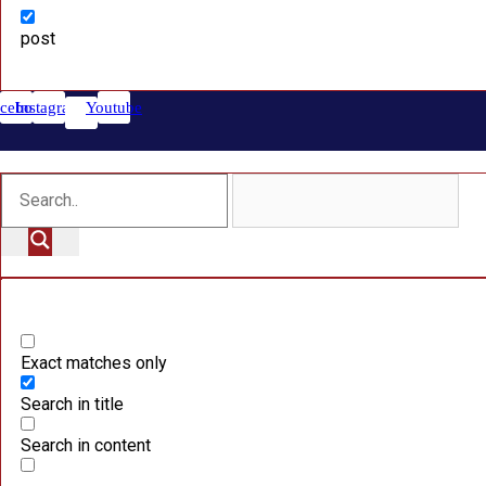
post
cebook
Instagram
Youtube
Exact matches only
Search in title
Search in content