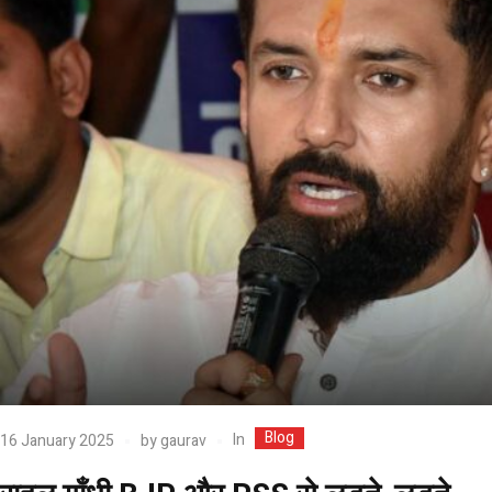
Blog
In
16 January 2025
by
gaurav