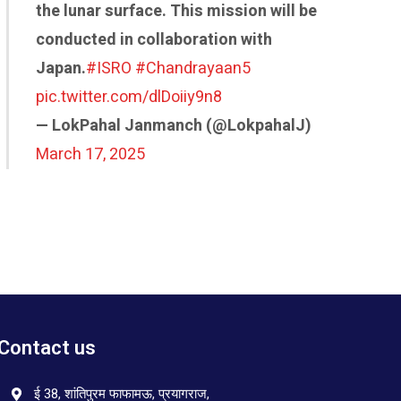
the lunar surface. This mission will be
conducted in collaboration with
Japan.
#ISRO
#Chandrayaan5
pic.twitter.com/dlDoiiy9n8
— LokPahal Janmanch (@LokpahalJ)
March 17, 2025
Contact us
ई 38, शांतिपुरम फाफामऊ, प्रयागराज,