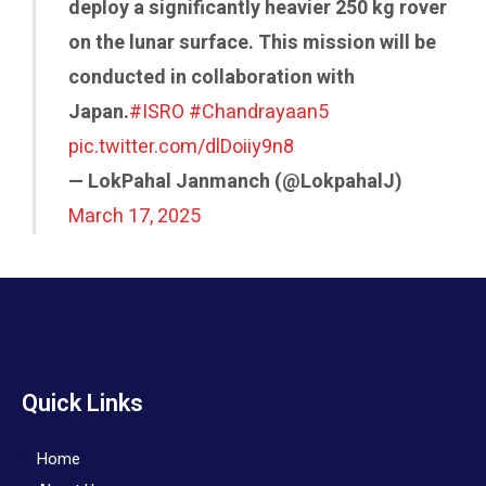
deploy a significantly heavier 250 kg rover
on the lunar surface. This mission will be
conducted in collaboration with
Japan.
#ISRO
#Chandrayaan5
pic.twitter.com/dlDoiiy9n8
— LokPahal Janmanch (@LokpahalJ)
March 17, 2025
Quick Links
Home