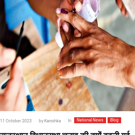
National News
Blog
In
11 October 2023
by
Kanishka