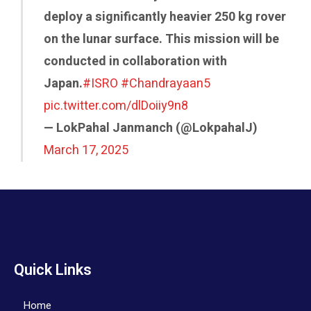
deploy a significantly heavier 250 kg rover
on the lunar surface. This mission will be
conducted in collaboration with
Japan.
#ISRO
#Chandrayaan5
pic.twitter.com/dlDoiiy9n8
— LokPahal Janmanch (@LokpahalJ)
March 17, 2025
Quick Links
Home