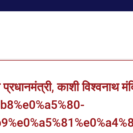
े प्रधानमंत्री, काशी विश्वनाथ मं
%a4%b8%e0%a5%80-
b9%e0%a5%81%e0%a4%8