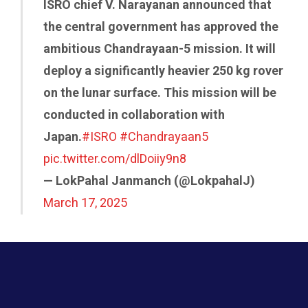
ISRO chief V. Narayanan announced that
the central government has approved the
ambitious Chandrayaan-5 mission. It will
deploy a significantly heavier 250 kg rover
on the lunar surface. This mission will be
conducted in collaboration with
Japan.
#ISRO
#Chandrayaan5
pic.twitter.com/dlDoiiy9n8
— LokPahal Janmanch (@LokpahalJ)
March 17, 2025