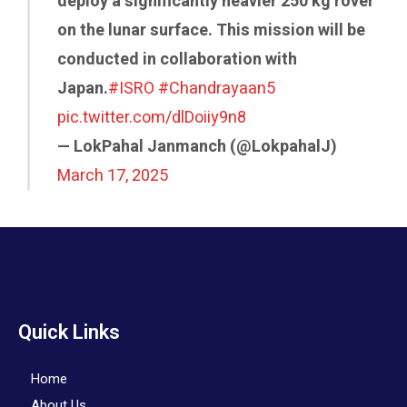
deploy a significantly heavier 250 kg rover
on the lunar surface. This mission will be
conducted in collaboration with
Japan.
#ISRO
#Chandrayaan5
pic.twitter.com/dlDoiiy9n8
— LokPahal Janmanch (@LokpahalJ)
March 17, 2025
Quick Links
Home
About Us