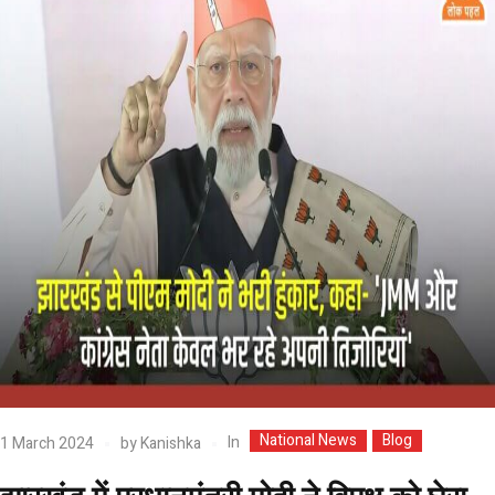
National News
Blog
In
1 March 2024
by
Kanishka