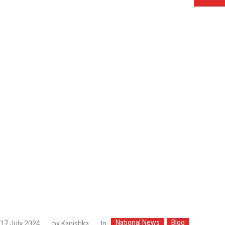
National News
Blog
In
17 July 2024
by
Kanishka